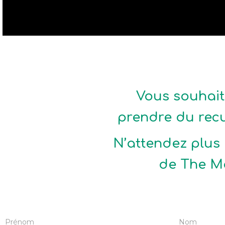
Vous souhait
prendre du rec
N’attendez plus 
de The Mo
P