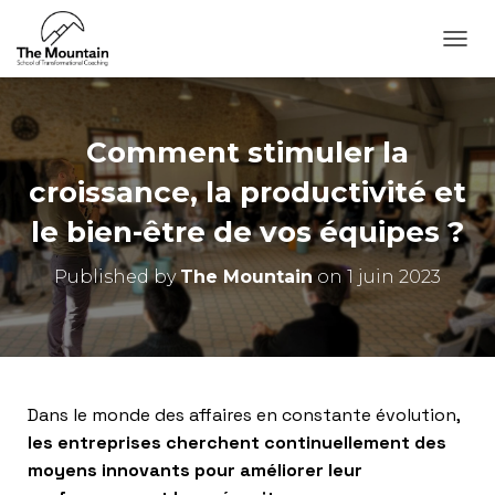
O
U
V
R
I
Comment stimuler la
R
/
croissance, la productivité et
F
le bien-être de vos équipes ?
E
R
M
Published by
The Mountain
on
1 juin 2023
E
R
L
A
N
A
Dans le monde des affaires en constante évolution,
V
I
les entreprises cherchent continuellement des
G
moyens innovants pour améliorer leur
A