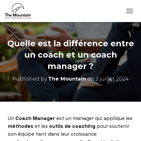
O
U
V
R
I
Quelle est la différence entre
R
/
un coach et un coach
F
manager ?
E
R
M
Published by
The Mountain
on
2 juillet 2024
E
R
L
A
N
A
Un
Coach Manager
est un manager qui applique les
V
I
méthodes
et les
outils de coaching
pour soutenir
G
son équipe tant dans leur croissance
A