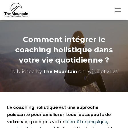
O
U
V
R
I
Comment intégrer le
R
/
coaching holistique dans
F
votre vie quotidienne ?
E
R
M
Published by
The Mountain
on
18 juillet 2023
E
R
L
A
N
A
Le
coaching holistique
est une
approche
V
I
puissante pour améliorer tous les aspects de
G
votre vie
, y compris votre
bien-être physique,
A