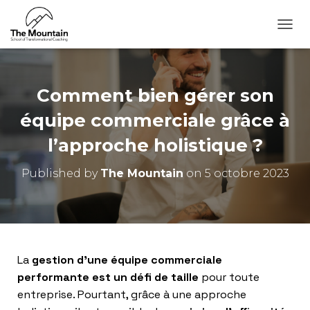
O
U
V
R
I
Comment bien gérer son
R
/
équipe commerciale grâce à
F
l’approche holistique ?
E
R
M
Published by
The Mountain
on
5 octobre 2023
E
R
L
A
N
A
La
gestion d’une équipe commerciale
V
I
performante est un défi de taille
pour toute
G
entreprise. Pourtant, grâce à une approche
A