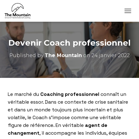
O
U
V
R
I
Devenir Coach professionnel
R
/
Published by
The Mountain
on
24 janvier 2022
F
E
R
M
E
R
L
Le marché du
Coaching professionnel
connaît un
A
véritable essor. Dans ce contexte de crise sanitaire
N
et dans un monde toujours plus incertain et plus
A
V
volatile, le Coach s’impose comme une véritable
I
figure de référence. En véritable
agent de
G
changement
, il accompagne les individus, équipes
A